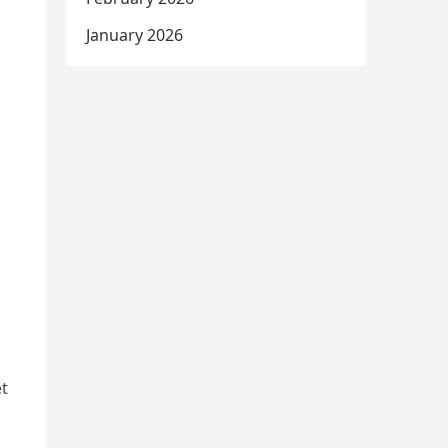
January 2026
et