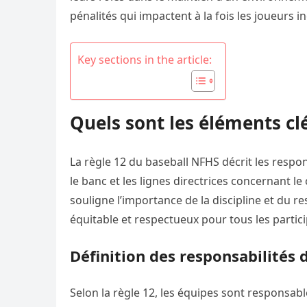
pénalités qui impactent à la fois les joueurs 
Key sections in the article:
Quels sont les éléments clé
La règle 12 du baseball NFHS décrit les respon
le banc et les lignes directrices concernant 
souligne l’importance de la discipline et du r
équitable et respectueux pour tous les partici
Définition des responsabilités 
Selon la règle 12, les équipes sont responsab