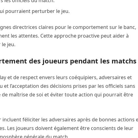
 les officiels du match.
qui pourraient perturber le jeu.
ignes directrices claires pour le comportement sur le banc,
nt les attentes. Cette approche proactive peut aider à
 le jeu.
ortement des joueurs pendant les matchs
lay et de respect envers leurs coéquipiers, adversaires et
u et l’acceptation des décisions prises par les officiels sans
de maîtrise de soi et éviter toute action qui pourrait être
ncluent féliciter les adversaires après de bonnes actions 
es. Les joueurs doivent également être conscients de leur
’atmosphère générale du match.