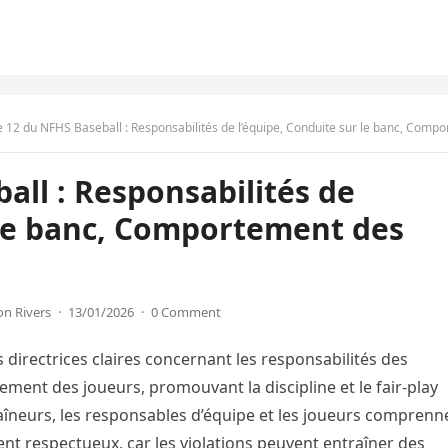
 12 du NFHS Baseball : Responsabilités de l’équipe, Conduite sur le banc, Comportement des joue
all : Responsabilités de
 le banc, Comportement des
n Rivers
·
13/01/2026
·
0 Comment
s directrices claires concernant les responsabilités des
ment des joueurs, promouvant la discipline et le fair-play
traîneurs, les responsables d’équipe et les joueurs comprenn
nt respectueux, car les violations peuvent entraîner des