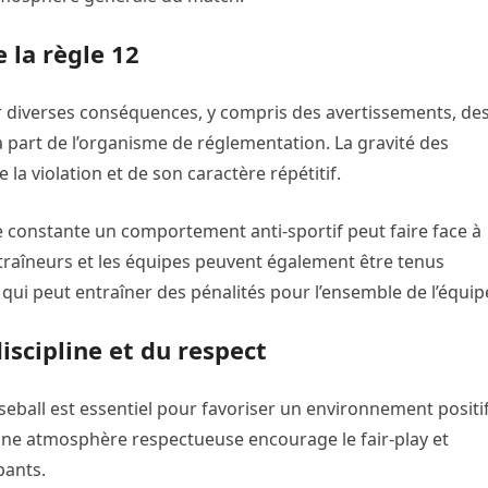
 la règle 12
er diverses conséquences, y compris des avertissements, de
a part de l’organisme de réglementation. La gravité des
a violation et de son caractère répétitif.
e constante un comportement anti-sportif peut faire face à
traîneurs et les équipes peuvent également être tenus
qui peut entraîner des pénalités pour l’ensemble de l’équip
scipline et du respect
baseball est essentiel pour favoriser un environnement positi
. Une atmosphère respectueuse encourage le fair-play et
pants.