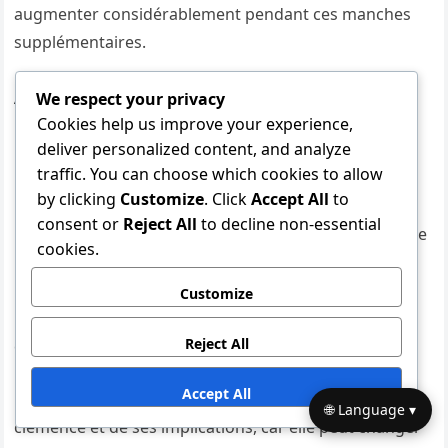
augmenter considérablement pendant ces manches
supplémentaires.
Applications de la règle de la
We respect your privacy
clémence
Cookies help us improve your experience,
deliver personalized content, and analyze
traffic. You can choose which cookies to allow
La règle de la clémence est conçue pour prévenir les
by clicking
Customize
. Click
Accept All
to
matchs excessivement déséquilibrés en mettant fin à
consent or
Reject All
to decline non-essential
un match prématurément si une équipe mène par une
cookies.
marge substantielle, généralement autour de dix
points après un certain nombre de manches. Cette
Customize
règle aide à maintenir le fair-play et garde la
Reject All
compétition équitable.
Accept All
Les équipes doivent être conscientes de la règle de la
🌐 Language ▾
clémence et de ses implications, car elle peut changer