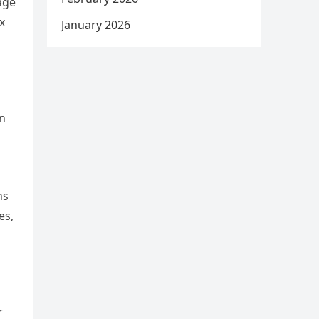
âge
x
January 2026
en
ns
es,
r