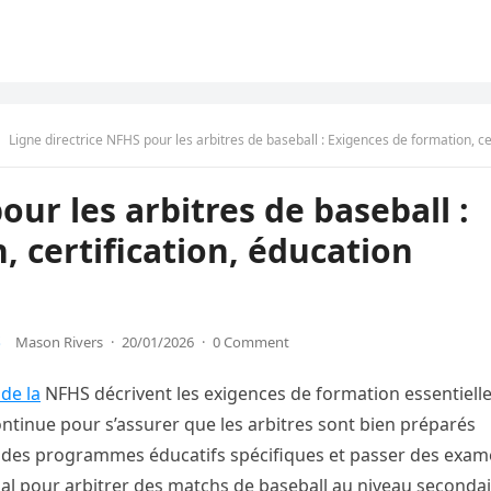
Ligne directrice NFHS pour les arbitres de baseball : Exigences de formation, certification, éducation cont
our les arbitres de baseball :
, certification, éducation
S
Mason Rivers
·
20/01/2026
·
0 Comment
 de la
NFHS décrivent les exigences de formation essentielle
continue pour s’assurer que les arbitres sont bien préparés
re des programmes éducatifs spécifiques et passer des exa
ucial pour arbitrer des matchs de baseball au niveau secondai