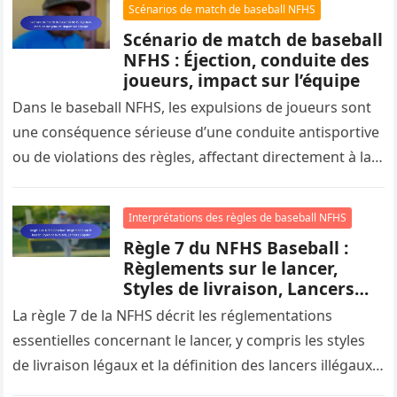
Scénarios de match de baseball NFHS
Scénario de match de baseball
NFHS : Éjection, conduite des
joueurs, impact sur l’équipe
Dans le baseball NFHS, les expulsions de joueurs sont
une conséquence sérieuse d’une conduite antisportive
ou de violations des règles, affectant directement à la
fois l’individu et…
Interprétations des règles de baseball NFHS
Règle 7 du NFHS Baseball :
Règlements sur le lancer,
Styles de livraison, Lancers
illégaux
La règle 7 de la NFHS décrit les réglementations
essentielles concernant le lancer, y compris les styles
de livraison légaux et la définition des lancers illégaux,
afin…