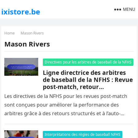
MENU
ixistore.be
Home
Mason Rivers
Mason Rivers
Directives pour les arbitres de baseball de la NFHS
Ligne directrice des arbitres
de baseball de la NFHS : Revue
post-match, retour
d’information, amélioration
Les directives de la NFHS pour les revues post-match
sont conçues pour améliorer la performance des
arbitres grâce à des retours structurés et à l’auto-
évaluation. En encourageant…
Interprétations des règles de baseball NFHS